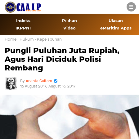
Indeks
Pilihan
Ulasan
IKPPNI
Video
eMaritim Apps
Home
› Hukum
› Kepelabuhan
Pungli Puluhan Juta Rupiah,
Agus Hari Diciduk Polisi
Rembang
Ananta Gultom
16 August 2017
August 16, 2017