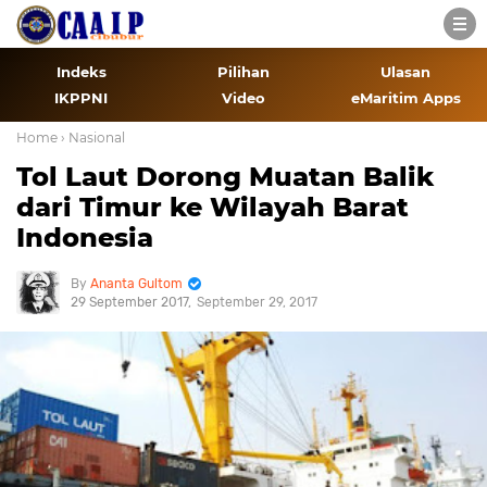
Indeks
Pilihan
Ulasan
IKPPNI
Video
eMaritim Apps
Home
› Nasional
Tol Laut Dorong Muatan Balik
dari Timur ke Wilayah Barat
Indonesia
Ananta Gultom
29 September 2017
September 29, 2017