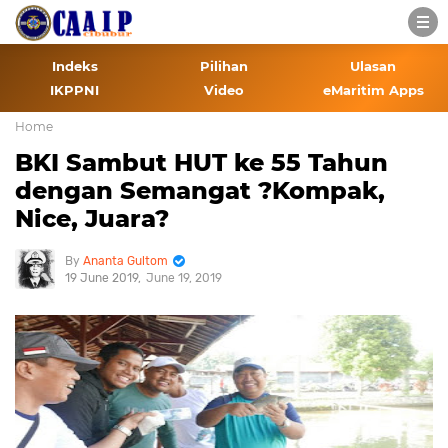
Indeks
Pilihan
Ulasan
IKPPNI
Video
eMaritim Apps
Home
BKI Sambut HUT ke 55 Tahun
dengan Semangat ?Kompak,
Nice, Juara?
Ananta Gultom
19 June 2019
June 19, 2019